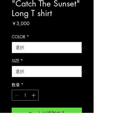
"Catch The Sunset"
Long T shirt
価
￥3,000
格
COLOR
*
SIZE
*
数量
*
カートに追加する
"Catch The Sunset" Long T shirt