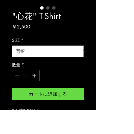
"心花" T-Shirt
価
￥2,500
格
SIZE
*
数量
*
カートに追加する
"心花" T-Shirt
SIZE : S / M / L